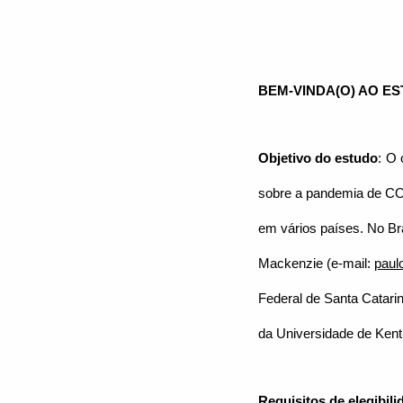
BEM-VINDA(O) AO E
Objetivo do estudo
:
O 
sobre a pandemia de CO
em vários países. No Bra
Mackenzie (e-mail:
paul
Federal de Santa Catari
da Universidade de Ken
Requisitos de elegibili