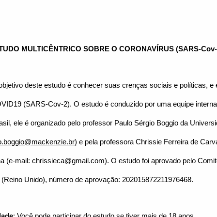
STUDO MULTICÊNTRICO SOBRE O CORONAVÍRUS (SARS-Cov-
objetivo deste estudo é conhecer suas crenças sociais e políticas, e
VID19 (SARS-Cov-2). O estudo é conduzido por uma equipe interna
sil, ele é organizado pelo professor Paulo Sérgio Boggio da Univers
o.boggio@mackenzie.br)
e pela professora Chrissie Ferreira de Carv
na (e-mail: chrissieca@gmail.com). O estudo foi aprovado pelo Comi
t (Reino Unido), número de aprovação: 202015872211976468.
dade
:
Você pode participar do estudo se tiver mais de 18 anos.