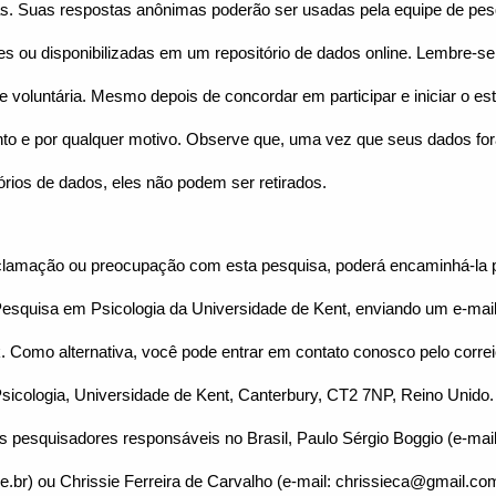
. Suas respostas anônimas poderão ser usadas pela equipe de pes
s ou disponibilizadas em um repositório de dados online. Lembre-se 
e voluntária. Mesmo depois de concordar em participar e iniciar o e
nto e por qualquer motivo. Observe que, uma vez que seus dados for
órios de dados, eles não podem ser retirados.
clamação ou preocupação com esta pesquisa, poderá encaminhá-la po
esquisa em Psicologia da Universidade de Kent, enviando um e-mail
 Como alternativa, você pode entrar em contato conosco pelo correi
Psicologia, Universidade de Kent, Canterbury, CT2 7NP, Reino Unido.
s pesquisadores responsáveis no Brasil, Paulo Sérgio Boggio (e-mail
br) ou Chrissie Ferreira de Carvalho (e-mail: chrissieca@gmail.co